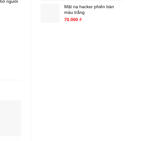
nhờ người
Mặt nạ hacker phiên bản
màu trắng
70.000
₫
-20%