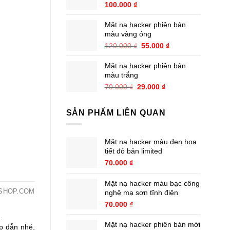
100.000
₫
Mặt nạ hacker phiên bản
màu vàng óng
Giá
Giá
120.000
₫
55.000
₫
gốc
hiện
là:
tại
Mặt nạ hacker phiên bản
120.000 ₫.
là:
màu trắng
55.000 ₫.
Giá
Giá
70.000
₫
29.000
₫
gốc
hiện
là:
tại
SẢN PHẨM LIÊN QUAN
70.000 ₫.
là:
29.000 ₫.
Mặt nạ hacker màu đen họa
tiết đỏ bản limited
70.000
₫
Mặt nạ hacker màu bạc công
SHOP.COM
nghệ mạ sơn tĩnh điện
70.000
₫
.
Mặt nạ hacker phiên bản mới
ấp dẫn nhé,