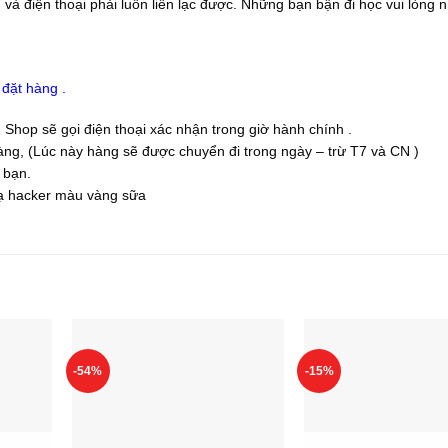
và điện thoại phải luôn liên lạc được. Những bạn bận đi học vui lòng 
đặt hàng .
. Shop sẽ gọi điện thoại xác nhận trong giờ hành chính .
àng, (Lúc này hàng sẽ được chuyển đi trong ngày – trừ T7 và CN )
 bạn.
ạ hacker màu vàng sữa
-54%
-15%