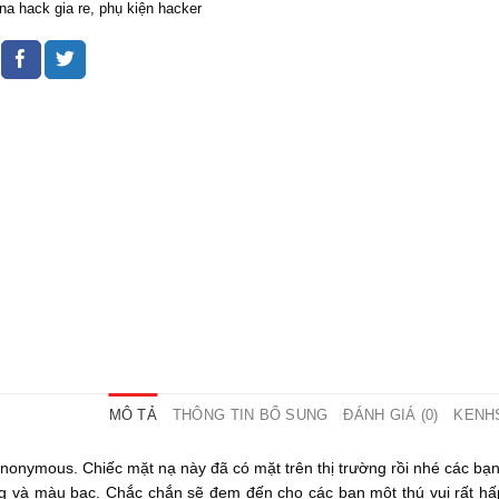
na hack gia re
,
phụ kiện hacker
MÔ TẢ
THÔNG TIN BỔ SUNG
ĐÁNH GIÁ (0)
KENH
onymous. Chiếc mặt nạ này đã có mặt trên thị trường rồi nhé các bạn
óng và màu bạc. Chắc chắn sẽ đem đến cho các bạn một thú vui rất h