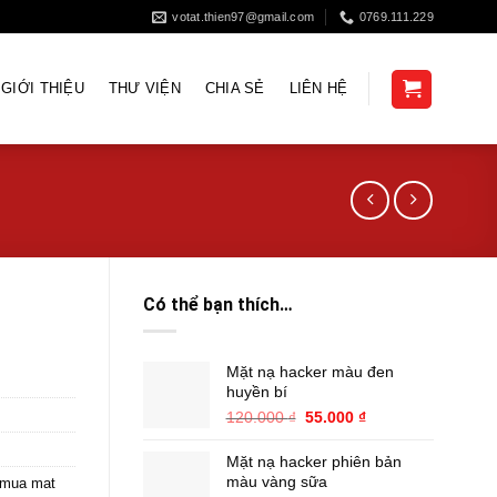
votat.thien97@gmail.com
0769.111.229
GIỚI THIỆU
THƯ VIỆN
CHIA SẺ
LIÊN HỆ
Có thể bạn thích…
Mặt nạ hacker màu đen
huyền bí
Giá
Giá
120.000
₫
55.000
₫
gốc
hiện
là:
tại
Mặt nạ hacker phiên bản
120.000 ₫.
là:
màu vàng sữa
mua mat
55.000 ₫.