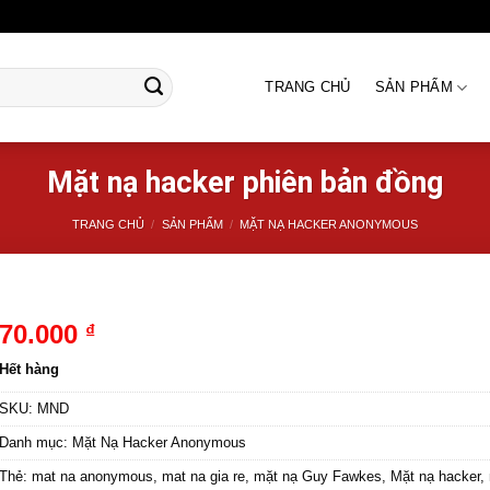
TRANG CHỦ
SẢN PHẨM
Mặt nạ hacker phiên bản đồng
TRANG CHỦ
/
SẢN PHẨM
/
MẶT NẠ HACKER ANONYMOUS
70.000
₫
Hết hàng
SKU:
MND
Danh mục:
Mặt Nạ Hacker Anonymous
Thẻ:
mat na anonymous
,
mat na gia re
,
mặt nạ Guy Fawkes
,
Mặt nạ hacker
,