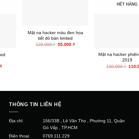
HẾT HÀNG
+
Mặt nạ hacker màu đen họa
tiết đỏ bản limited
+
Giá
Giá
120.000
₫
55.000
₫
gốc
hiện
là:
tại
Mặt nạ hacker phiên
led
120.000 ₫.
là:
2019
55.000 ₫.
Giá
Giá
₫
130.000
₫
110.
hiện
gốc
tại
là:
₫.
là:
130.0
70.000 ₫.
THÔNG TIN LIÊN HỆ
Địa chỉ:
156/33B , Lê Văn Thọ , Phường 11, Quận
Gò Vấp , TP.HCM
Điện thoại:
0769.111.229