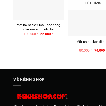
HẾT HÀNG
+
Mặt nạ hacker màu bạc công
nghệ mạ sơn tĩnh điện
+
Giá
Giá
120.000
₫
55.000
₫
gốc
hiện
là:
tại
Mặt nạ hacker đèn 
120.000 ₫.
là:
55.000 ₫.
Giá
80.000
₫
70.000
gốc
là:
80.000 
VỀ KÊNH SHOP