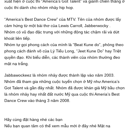
xuất hiện ở cuộc thi “America’s Got Talent” và giành chiến thắng ở
cuộc thi dành cho nhóm nhảy hip hop.
“America’s Best Dance Crew” của MTV. Tên của nhóm được lấy
cảm hứng từ một bài thơ của Lewis Carroll, Jabberwocky .
Nhóm có vũ đạo đặc trưng với những động tác chậm rãi và dứt
khoát liên tiếp.
Nhóm tự gọi phong cách của mình là “Beat Kune do”, phỏng theo
phong cách đánh võ của Lý Tiểu Long, “Jeet Kune Do” hay Triệt
quyền đạo. Khi biểu diễn, các thành viên của nhóm thường đeo
mặt nạ trắng.
Jabbawockeez là nhóm nhảy được thành lập vào năm 2003.
Nhóm đã tham gia những cuộc tuyển chọn ở Mỹ như America’s
Got Talent và gần đây nhất. Nhóm đã được khán giả Mỹ bầu chọn
là nhóm nhảy hay nhất đất nước Mỹ qua cuộc thi Ameria’s Best
Dance Crew vào tháng 3 năm 2008.
Hãy cùng đặt hàng nhé các bạn
Nếu bạn quan tâm có thể xem mẫu mới ở đây nhé
Mặt nạ