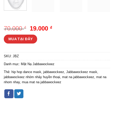
Giá
Giá
70.000
19.000
₫
₫
gốc
hiện
MUA TẠI ĐÂY
là:
tại
70.000 ₫.
là:
19.000 ₫.
SKU:
JBZ
Danh mục:
Mặt Nạ Jabbawockeez
Thẻ:
hip hop dance mask
,
jabbawockeez
,
Jabbawockeez mask
,
jabbawockeez nhóm nhảy huyền thoại
,
mat na jabbawockeez
,
mat na
nhom nhay
,
mua mat na jabbawockeez