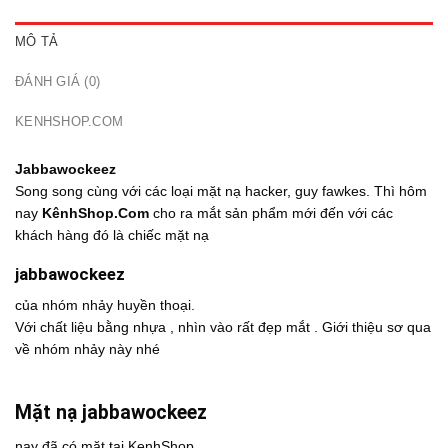
MÔ TẢ
ĐÁNH GIÁ (0)
KENHSHOP.COM
Jabbawockeez
Song song cùng với các loại mặt nạ hacker, guy fawkes. Thì hôm
nay
KênhShop.Com
cho ra mắt sản phẩm mới đến với các
khách hàng đó là chiếc mặt nạ
jabbawockeez
của nhóm nhảy huyền thoại.
Với chất liệu bằng nhựa , nhìn vào rất đẹp mắt . Giới thiệu sơ qua
về nhóm nhảy này nhé
Mặt nạ jabbawockeez
nay đã có mặt tại KenhShop