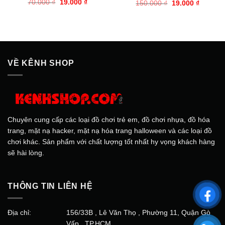
Giá
Giá
70.000
₫
19.000
₫
Giá
Giá
150.000
₫
19.000
₫
gốc
hiện
gốc
hiện
là:
tại
là:
tại
70.000 ₫.
là:
150.000 ₫.
là:
19.000 ₫.
19.000 ₫
VỀ KÊNH SHOP
Chuyên cung cấp các loại đồ chơi trẻ em, đồ chơi nhựa, đồ hóa
trang, mặt nạ hacker, mặt nạ hóa trang halloween và các loại đồ
chơi khác. Sản phẩm với chất lượng tốt nhất hy vọng khách hàng
sẽ hài lòng.
THÔNG TIN LIÊN HỆ
Địa chỉ:
156/33B , Lê Văn Thọ , Phường 11, Quận Gò
Vấp , TP.HCM