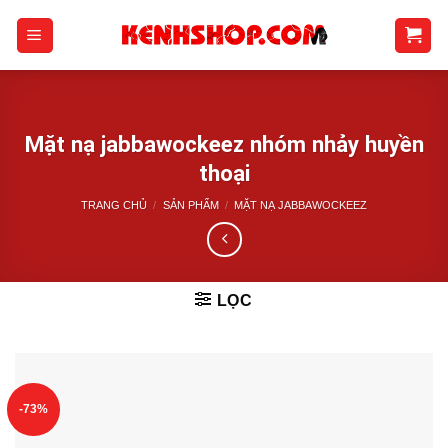
Skip
to
content
Mặt nạ jabbawockeez nhóm nhảy huyền
thoại
TRANG CHỦ
/
SẢN PHẨM
/
MẶT NẠ JABBAWOCKEEZ
LỌC
-73%