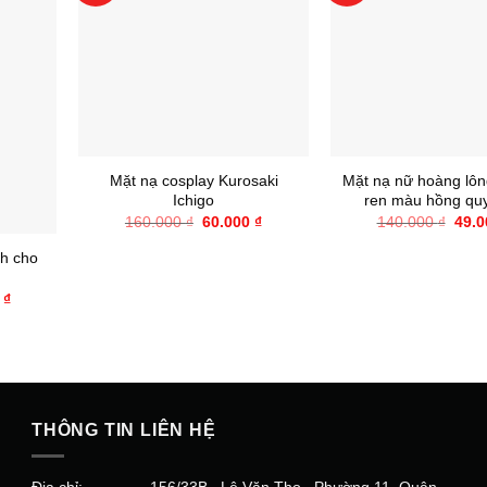
+
+
Mặt nạ cosplay Kurosaki
Mặt nạ nữ hoàng lôn
Ichigo
ren màu hồng qu
Giá
Giá
Giá
160.000
₫
60.000
₫
140.000
₫
49.
gốc
hiện
gốc
là:
tại
là:
h cho
160.000 ₫.
là:
140.
60.000 ₫.
Giá
0
₫
hiện
tại
0 ₫.
là:
55.000 ₫.
THÔNG TIN LIÊN HỆ