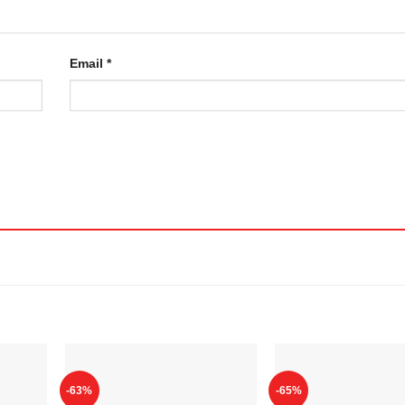
Email
*
-63%
-65%