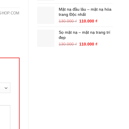
gốc
hiện
là:
tại
Mặt nạ đầu lâu – mặt nạ hóa
130.000 ₫.
là:
SHOP.COM
trang Độc nhất
110.000 ₫.
Giá
Giá
130.000
₫
110.000
₫
gốc
hiện
là:
tại
Sọ mặt nạ – mặt nạ trang trí
130.000 ₫.
là:
đẹp
110.000 ₫.
Giá
Giá
130.000
₫
110.000
₫
gốc
hiện
là:
tại
130.000 ₫.
là:
110.000 ₫.