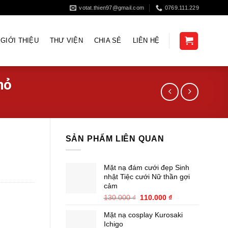
votat.thien97@gmail.com
0769.111.229
GIỚI THIỆU
THƯ VIỆN
CHIA SẺ
LIÊN HỆ
hỏ
SẢN PHẨM LIÊN QUAN
Mặt nạ đám cưới đẹp Sinh
nhật Tiệc cưới Nữ thần gợi
cảm
Giá
Giá
130.000
₫
110.000
₫
gốc
hiện
Mặt nạ cosplay Kurosaki
là:
tại
Ichigo
130.000 ₫.
là: