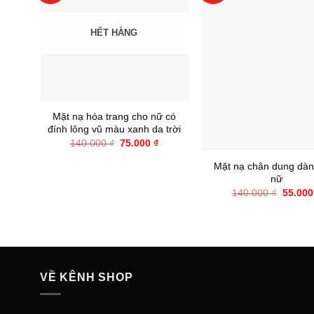
HẾT HÀNG
+
Mặt nạ hóa trang cho nữ có
đính lông vũ màu xanh da trời
+
Giá
Giá
140.000
₫
75.000
₫
gốc
hiện
là:
tại
Mặt nạ chân dung dàn
140.000 ₫.
là:
nữ
75.000 ₫.
Giá
140.000
₫
55.00
gốc
là:
140.00
VỀ KÊNH SHOP