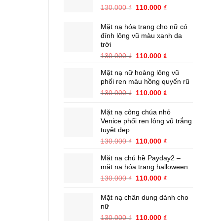
110.000 ₫.
Giá
Giá
130.000
₫
110.000
₫
gốc
hiện
là:
tại
Mặt nạ hóa trang cho nữ có
130.000 ₫.
là:
đính lông vũ màu xanh da
110.000 ₫.
trời
Giá
Giá
130.000
₫
110.000
₫
gốc
hiện
Mặt nạ nữ hoàng lông vũ
là:
tại
phối ren màu hồng quyến rũ
130.000 ₫.
là:
110.000 ₫.
Giá
Giá
130.000
₫
110.000
₫
gốc
hiện
là:
tại
Mặt nạ công chúa nhỏ
130.000 ₫.
là:
Venice phối ren lông vũ trắng
110.000 ₫.
tuyệt đẹp
Giá
Giá
130.000
₫
110.000
₫
gốc
hiện
Mặt nạ chú hề Payday2 –
là:
tại
mặt nạ hóa trang halloween
130.000 ₫.
là:
110.000 ₫.
Giá
Giá
130.000
₫
110.000
₫
gốc
hiện
là:
tại
Mặt nạ chân dung dành cho
130.000 ₫.
là:
nữ
110.000 ₫.
Giá
Giá
130.000
₫
110.000
₫