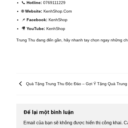
📞
Hotline:
0769111229
🌐
Website:
KenhShop.Com
📌
Facebook:
KenhShop
🎥
YouTube:
KenhShop
Trung Thu đang đến gần, hãy nhanh tay chọn ngay những c
Quà Tặng Trung Thu Độc Đáo – Gợi Ý Tặng Quà Trung
Để lại một bình luận
Email của bạn sẽ không được hiển thị công khai.
C