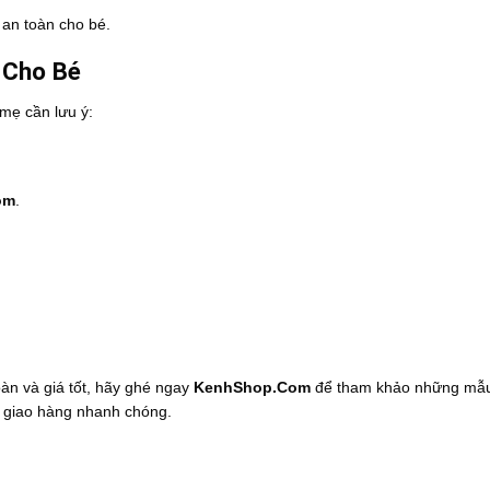
 an toàn cho bé.
 Cho Bé
mẹ cần lưu ý:
om
.
àn và giá tốt, hãy ghé ngay
KenhShop.Com
để tham khảo những mẫu
 giao hàng nhanh chóng.