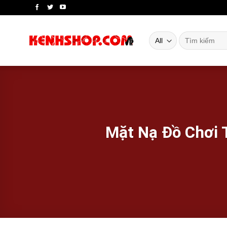
Skip
to
content
Tìm
kiếm:
Mặt Nạ Đồ Chơi 