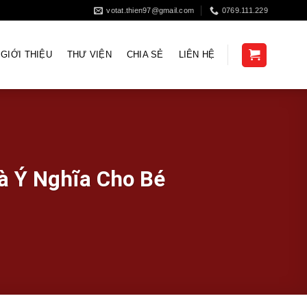
votat.thien97@gmail.com
0769.111.229
GIỚI THIỆU
THƯ VIỆN
CHIA SẺ
LIÊN HỆ
à Ý Nghĩa Cho Bé