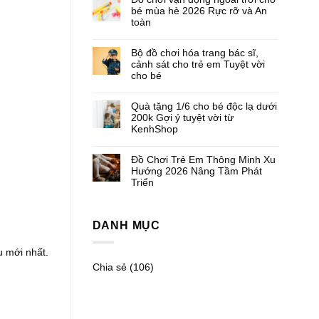
bé mùa hè 2026 Rực rỡ và An
toàn
Bộ đồ chơi hóa trang bác sĩ,
cảnh sát cho trẻ em Tuyệt vời
cho bé
Quà tặng 1/6 cho bé độc lạ dưới
200k Gợi ý tuyệt vời từ
KenhShop
Đồ Chơi Trẻ Em Thông Minh Xu
Hướng 2026 Nâng Tầm Phát
Triển
DANH MỤC
 mới nhất.
Chia sẻ
(106)