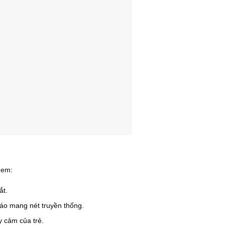
 em:
ắt.
đáo mang nét truyền thống.
y cảm của trẻ.