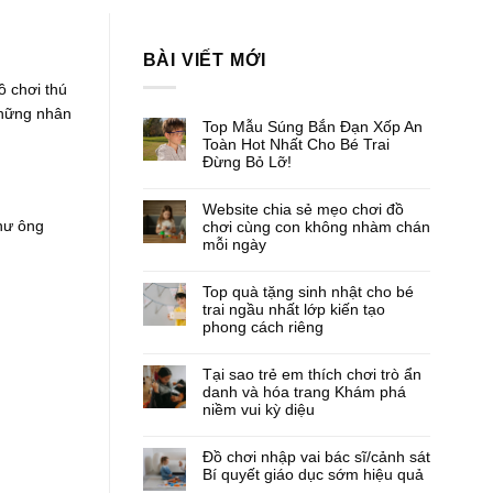
BÀI VIẾT MỚI
ồ chơi thú
những nhân
Top Mẫu Súng Bắn Đạn Xốp An
Toàn Hot Nhất Cho Bé Trai
Đừng Bỏ Lỡ!
Website chia sẻ mẹo chơi đồ
như ông
chơi cùng con không nhàm chán
mỗi ngày
Top quà tặng sinh nhật cho bé
trai ngầu nhất lớp kiến tạo
phong cách riêng
Tại sao trẻ em thích chơi trò ẩn
danh và hóa trang Khám phá
niềm vui kỳ diệu
Đồ chơi nhập vai bác sĩ/cảnh sát
Bí quyết giáo dục sớm hiệu quả