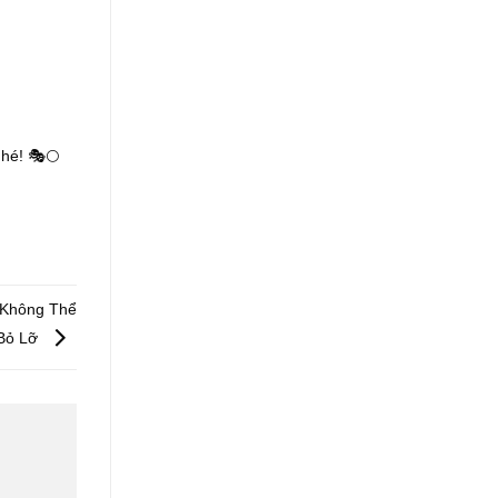
nhé! 🎭🌕
 Không Thể
Bỏ Lỡ