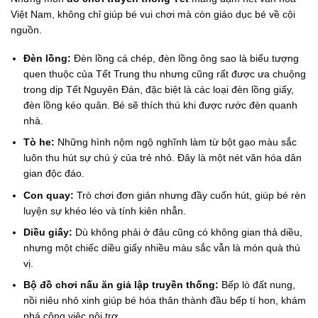
Việt Nam, không chỉ giúp bé vui chơi mà còn giáo dục bé về cội
nguồn.
Đèn lồng:
Đèn lồng cá chép, đèn lồng ông sao là biểu tượng
quen thuộc của Tết Trung thu nhưng cũng rất được ưa chuộng
trong dịp Tết Nguyên Đán, đặc biệt là các loại đèn lồng giấy,
đèn lồng kéo quân. Bé sẽ thích thú khi được rước đèn quanh
nhà.
Tò he:
Những hình nộm ngộ nghĩnh làm từ bột gạo màu sắc
luôn thu hút sự chú ý của trẻ nhỏ. Đây là một nét văn hóa dân
gian độc đáo.
Con quay:
Trò chơi đơn giản nhưng đầy cuốn hút, giúp bé rèn
luyện sự khéo léo và tính kiên nhẫn.
Diều giấy:
Dù không phải ở đâu cũng có không gian thả diều,
nhưng một chiếc diều giấy nhiều màu sắc vẫn là món quà thú
vị.
Bộ đồ chơi nấu ăn giả lập truyền thống:
Bếp lò đất nung,
nồi niêu nhỏ xinh giúp bé hóa thân thành đầu bếp tí hon, khám
phá công việc nội trợ.