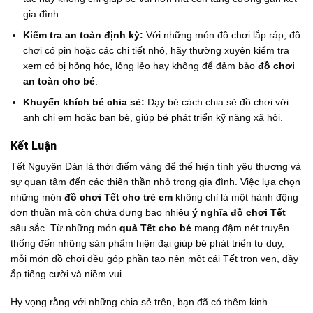
gia đình.
Kiểm tra an toàn định kỳ:
Với những món đồ chơi lắp ráp, đồ
chơi có pin hoặc các chi tiết nhỏ, hãy thường xuyên kiểm tra
xem có bị hỏng hóc, lỏng lẻo hay không để đảm bảo
đồ chơi
an toàn cho bé
.
Khuyến khích bé chia sẻ:
Dạy bé cách chia sẻ đồ chơi với
anh chị em hoặc bạn bè, giúp bé phát triển kỹ năng xã hội.
Kết Luận
Tết Nguyên Đán là thời điểm vàng để thể hiện tình yêu thương và
sự quan tâm đến các thiên thần nhỏ trong gia đình. Việc lựa chọn
những món
đồ chơi Tết cho trẻ em
không chỉ là một hành động
đơn thuần mà còn chứa đựng bao nhiêu
ý nghĩa đồ chơi Tết
sâu sắc. Từ những món
quà Tết cho bé
mang đậm nét truyền
thống đến những sản phẩm hiện đại giúp bé phát triển tư duy,
mỗi món đồ chơi đều góp phần tạo nên một cái Tết trọn vẹn, đầy
ắp tiếng cười và niềm vui.
Hy vọng rằng với những chia sẻ trên, bạn đã có thêm kinh