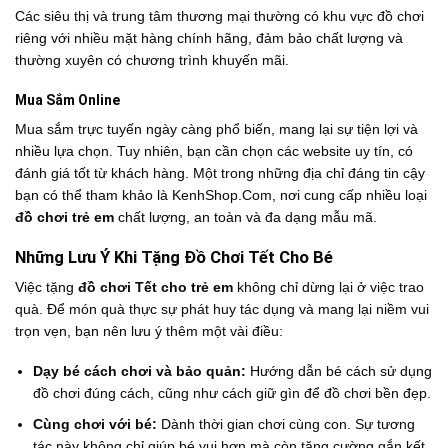
Các siêu thị và trung tâm thương mại thường có khu vực đồ chơi
riêng với nhiều mặt hàng chính hãng, đảm bảo chất lượng và
thường xuyên có chương trình khuyến mãi.
Mua Sắm Online
Mua sắm trực tuyến ngày càng phổ biến, mang lại sự tiện lợi và
nhiều lựa chọn. Tuy nhiên, bạn cần chọn các website uy tín, có
đánh giá tốt từ khách hàng. Một trong những địa chỉ đáng tin cậy
bạn có thể tham khảo là
KenhShop.Com
, nơi cung cấp nhiều loại
đồ chơi trẻ em
chất lượng, an toàn và đa dạng mẫu mã.
Những Lưu Ý Khi Tặng Đồ Chơi Tết Cho Bé
Việc tặng
đồ chơi Tết cho trẻ em
không chỉ dừng lại ở việc trao
quà. Để món quà thực sự phát huy tác dụng và mang lại niềm vui
trọn vẹn, bạn nên lưu ý thêm một vài điều:
Dạy bé cách chơi và bảo quản:
Hướng dẫn bé cách sử dụng
đồ chơi đúng cách, cũng như cách giữ gìn để đồ chơi bền đẹp.
Cùng chơi với bé:
Dành thời gian chơi cùng con. Sự tương
tác này không chỉ giúp bé vui hơn mà còn tăng cường gắn kết