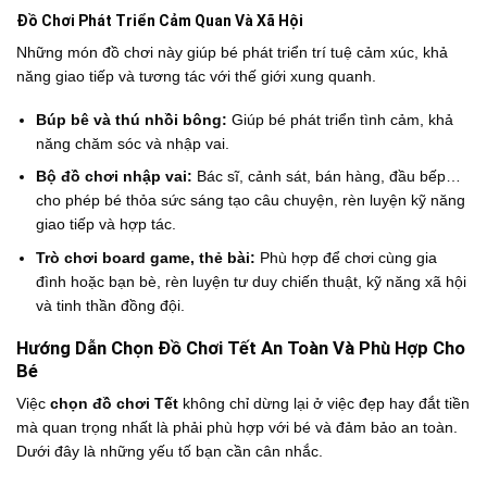
Đồ Chơi Phát Triển Cảm Quan Và Xã Hội
Những món đồ chơi này giúp bé phát triển trí tuệ cảm xúc, khả
năng giao tiếp và tương tác với thế giới xung quanh.
Búp bê và thú nhồi bông:
Giúp bé phát triển tình cảm, khả
năng chăm sóc và nhập vai.
Bộ đồ chơi nhập vai:
Bác sĩ, cảnh sát, bán hàng, đầu bếp…
cho phép bé thỏa sức sáng tạo câu chuyện, rèn luyện kỹ năng
giao tiếp và hợp tác.
Trò chơi board game, thẻ bài:
Phù hợp để chơi cùng gia
đình hoặc bạn bè, rèn luyện tư duy chiến thuật, kỹ năng xã hội
và tinh thần đồng đội.
Hướng Dẫn Chọn Đồ Chơi Tết An Toàn Và Phù Hợp Cho
Bé
Việc
chọn đồ chơi Tết
không chỉ dừng lại ở việc đẹp hay đắt tiền
mà quan trọng nhất là phải phù hợp với bé và đảm bảo an toàn.
Dưới đây là những yếu tố bạn cần cân nhắc.