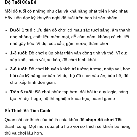
Độ Tuổi Của Bé
Mỗi độ tuổi có những nhu cầu và khả năng phát triển khác nhau.
Hãy luôn đọc kỹ khuyến nghị độ tuổi trên bao bì sản phẩm.
Dưới 1 tuổi:
Ưu tiên đồ chơi có màu sắc tươi sáng, âm thanh
nhẹ nhàng, chất liệu mềm mại, dễ cầm nắm, không có chi tiết
nhỏ gây hóc. Ví dụ: xúc xắc, gặm nướu, thảm chơi.
1-3 tuổi:
Đồ chơi giúp phát triển vận động tinh và thô. Ví dụ:
xếp khối, sách vải, xe kéo, đồ chơi hình khối.
3-6 tuổi:
Đồ chơi khuyến khích trí tưởng tượng, nhập vai, học
hỏi các kỹ năng cơ bản. Ví dụ: bộ đồ chơi nấu ăn, búp bê, đồ
chơi xếp hình đơn giản.
Trên 6 tuổi:
Đồ chơi phức tạp hơn, đòi hỏi tư duy logic, sáng
tạo. Ví dụ: Lego, bộ thí nghiệm khoa học, board game.
Sở Thích Và Tính Cách
Quan sát sở thích của bé là chìa khóa để
chọn đồ chơi Tết
thành công. Một món quà phù hợp với sở thích sẽ khiến bé hứng
thú và chơi lâu hơn.