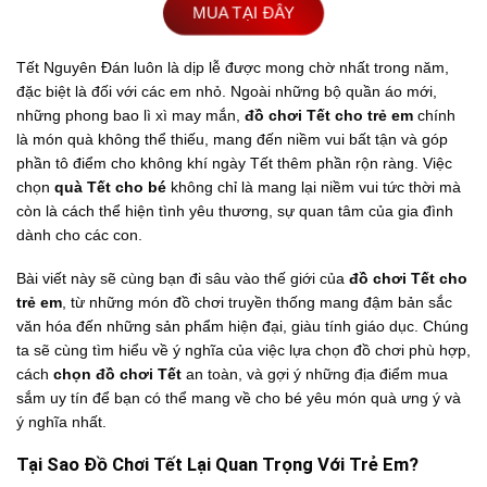
MUA TẠI ĐÂY
Tết Nguyên Đán luôn là dịp lễ được mong chờ nhất trong năm,
đặc biệt là đối với các em nhỏ. Ngoài những bộ quần áo mới,
những phong bao lì xì may mắn,
đồ chơi Tết cho trẻ em
chính
là món quà không thể thiếu, mang đến niềm vui bất tận và góp
phần tô điểm cho không khí ngày Tết thêm phần rộn ràng. Việc
chọn
quà Tết cho bé
không chỉ là mang lại niềm vui tức thời mà
còn là cách thể hiện tình yêu thương, sự quan tâm của gia đình
dành cho các con.
Bài viết này sẽ cùng bạn đi sâu vào thế giới của
đồ chơi Tết cho
trẻ em
, từ những món đồ chơi truyền thống mang đậm bản sắc
văn hóa đến những sản phẩm hiện đại, giàu tính giáo dục. Chúng
ta sẽ cùng tìm hiểu về ý nghĩa của việc lựa chọn đồ chơi phù hợp,
cách
chọn đồ chơi Tết
an toàn, và gợi ý những địa điểm mua
sắm uy tín để bạn có thể mang về cho bé yêu món quà ưng ý và
ý nghĩa nhất.
Tại Sao Đồ Chơi Tết Lại Quan Trọng Với Trẻ Em?