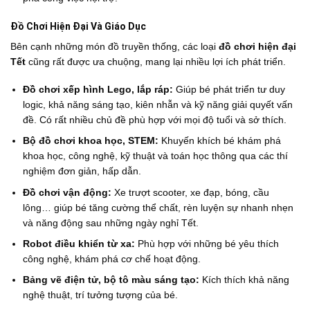
Đồ Chơi Hiện Đại Và Giáo Dục
Bên cạnh những món đồ truyền thống, các loại
đồ chơi hiện đại
Tết
cũng rất được ưa chuộng, mang lại nhiều lợi ích phát triển.
Đồ chơi xếp hình Lego, lắp ráp:
Giúp bé phát triển tư duy
logic, khả năng sáng tạo, kiên nhẫn và kỹ năng giải quyết vấn
đề. Có rất nhiều chủ đề phù hợp với mọi độ tuổi và sở thích.
Bộ đồ chơi khoa học, STEM:
Khuyến khích bé khám phá
khoa học, công nghệ, kỹ thuật và toán học thông qua các thí
nghiệm đơn giản, hấp dẫn.
Đồ chơi vận động:
Xe trượt scooter, xe đạp, bóng, cầu
lông… giúp bé tăng cường thể chất, rèn luyện sự nhanh nhẹn
và năng động sau những ngày nghỉ Tết.
Robot điều khiển từ xa:
Phù hợp với những bé yêu thích
công nghệ, khám phá cơ chế hoạt động.
Bảng vẽ điện tử, bộ tô màu sáng tạo:
Kích thích khả năng
nghệ thuật, trí tưởng tượng của bé.