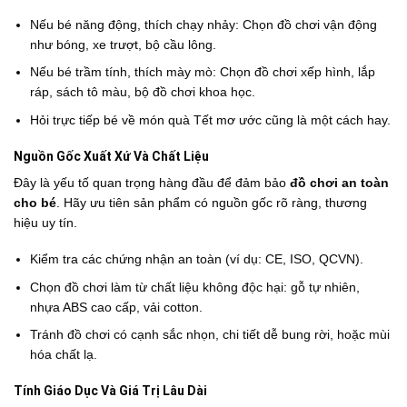
Nếu bé năng động, thích chạy nhảy: Chọn đồ chơi vận động
như bóng, xe trượt, bộ cầu lông.
Nếu bé trầm tính, thích mày mò: Chọn đồ chơi xếp hình, lắp
ráp, sách tô màu, bộ đồ chơi khoa học.
Hỏi trực tiếp bé về món quà Tết mơ ước cũng là một cách hay.
Nguồn Gốc Xuất Xứ Và Chất Liệu
Đây là yếu tố quan trọng hàng đầu để đảm bảo
đồ chơi an toàn
cho bé
. Hãy ưu tiên sản phẩm có nguồn gốc rõ ràng, thương
hiệu uy tín.
Kiểm tra các chứng nhận an toàn (ví dụ: CE, ISO, QCVN).
Chọn đồ chơi làm từ chất liệu không độc hại: gỗ tự nhiên,
nhựa ABS cao cấp, vải cotton.
Tránh đồ chơi có cạnh sắc nhọn, chi tiết dễ bung rời, hoặc mùi
hóa chất lạ.
Tính Giáo Dục Và Giá Trị Lâu Dài