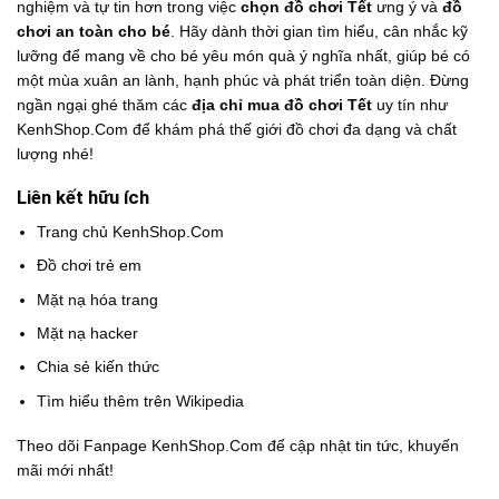
nghiệm và tự tin hơn trong việc
chọn đồ chơi Tết
ưng ý và
đồ
chơi an toàn cho bé
. Hãy dành thời gian tìm hiểu, cân nhắc kỹ
lưỡng để mang về cho bé yêu món quà ý nghĩa nhất, giúp bé có
một mùa xuân an lành, hạnh phúc và phát triển toàn diện. Đừng
ngần ngại ghé thăm các
địa chỉ mua đồ chơi Tết
uy tín như
KenhShop.Com để khám phá thế giới đồ chơi đa dạng và chất
lượng nhé!
Liên kết hữu ích
Trang chủ KenhShop.Com
Đồ chơi trẻ em
Mặt nạ hóa trang
Mặt nạ hacker
Chia sẻ kiến thức
Tìm hiểu thêm trên Wikipedia
Theo dõi
Fanpage KenhShop.Com
để cập nhật tin tức, khuyến
mãi mới nhất!