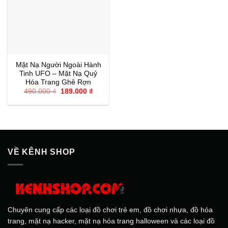
Mặt Nạ Người Ngoài Hành
Tinh UFO – Mặt Nạ Quỷ
Hóa Trang Ghê Rợn
Giá
Giá
490.000
₫
189.000
₫
gốc
hiện
là:
tại
490.000 ₫.
là:
189.000 ₫.
VỀ KÊNH SHOP
Chuyên cung cấp các loại đồ chơi trẻ em, đồ chơi nhựa, đồ hóa
trang, mặt nạ hacker, mặt nạ hóa trang halloween và các loại đồ