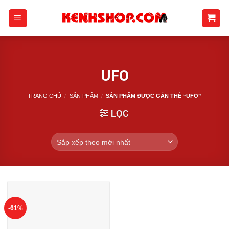
Skip
to
content
UFO
TRANG CHỦ
/
SẢN PHẨM
/
SẢN PHẨM ĐƯỢC GẮN THẺ “UFO”
LỌC
-61%