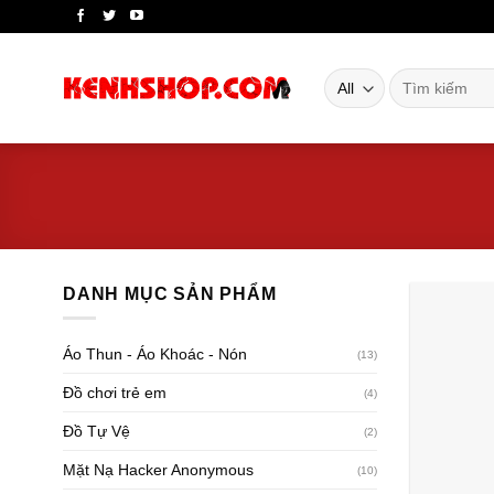
Skip
to
content
Tìm
kiếm:
DANH MỤC SẢN PHẨM
Áo Thun - Áo Khoác - Nón
(13)
Đồ chơi trẻ em
(4)
Đồ Tự Vệ
(2)
Mặt Nạ Hacker Anonymous
(10)
+