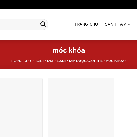
TRANG CHỦ
SẢN PHẨM
móc khóa
TRANG CHỦ
/
SẢN PHẨM
/
SẢN PHẨM ĐƯỢC GẮN THẺ “MÓC KHÓA”