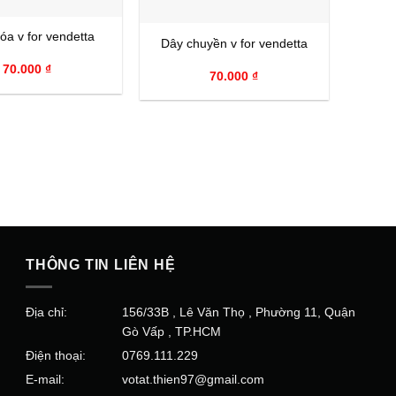
+
óa v for vendetta
Dây chuyền v for vendetta
70.000
₫
70.000
₫
THÔNG TIN LIÊN HỆ
Địa chỉ:
156/33B , Lê Văn Thọ , Phường 11, Quận
Gò Vấp , TP.HCM
Điện thoại:
0769.111.229
E-mail:
votat.thien97@gmail.com