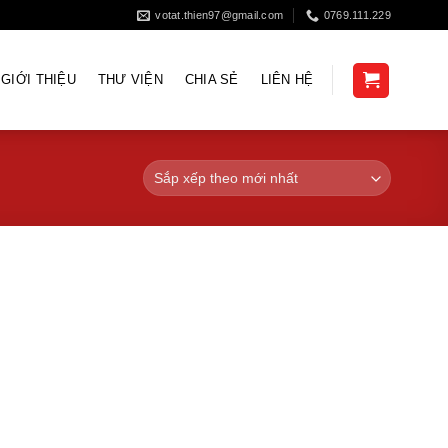
votat.thien97@gmail.com
0769.111.229
GIỚI THIỆU
THƯ VIỆN
CHIA SẺ
LIÊN HỆ