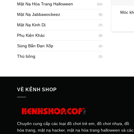
Mặt Nạ Hóa Trang Halloween
(11)
Móc kh
Mặt Nạ Jabbawockeez
(5)
Mặt Nạ Kinh Dị
(7)
Phụ Kiện Khác
(3)
Súng Bắn Đạn Xốp
(1)
Thú bông
(1)
VỀ KÊNH SHOP
Chuyên cung cấp các loại đồ chơi trẻ em, đồ chơi nhựa, đồ
hóa trang, mặt nạ hacker, mặt nạ hóa trang halloween và các