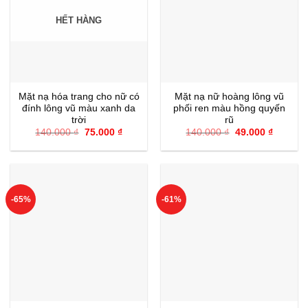
HẾT HÀNG
Mặt nạ hóa trang cho nữ có
Mặt nạ nữ hoàng lông vũ
đính lông vũ màu xanh da
phối ren màu hồng quyến
trời
rũ
Giá
Giá
Giá
Giá
140.000
₫
75.000
₫
140.000
₫
49.000
₫
gốc
hiện
gốc
hiện
là:
tại
là:
tại
140.000 ₫.
là:
140.000 ₫.
là:
75.000 ₫.
49.000 ₫
-65%
-61%