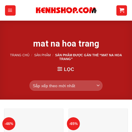
Skip
to
content
mat na hoa trang
TRANG CHỦ
/
SẢN PHẨM
/
SẢN PHẨM ĐƯỢC GẮN THẺ “MAT NA HOA
TRANG”
LỌC
-46%
-65%