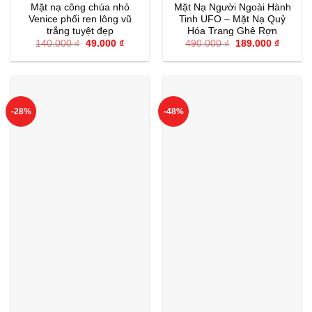
Mặt nạ công chúa nhỏ
Mặt Nạ Người Ngoài Hành
Venice phối ren lông vũ
Tinh UFO – Mặt Nạ Quỷ
trắng tuyệt đẹp
Hóa Trang Ghê Rợn
Giá
Giá
Giá
Giá
140.000
₫
49.000
₫
490.000
₫
189.000
₫
gốc
hiện
gốc
hiện
là:
tại
là:
tại
140.000 ₫.
là:
490.000 ₫.
là:
49.000 ₫.
189.000
-28%
-48%