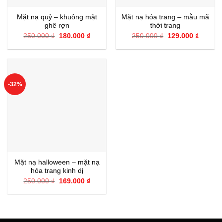
Mặt nạ quỷ – khuông mặt
Mặt nạ hóa trang – mẫu mã
ghê rợn
thời trang
Giá
Giá
Giá
Giá
250.000
₫
180.000
₫
250.000
₫
129.000
₫
gốc
hiện
gốc
hiện
là:
tại
là:
tại
250.000 ₫.
là:
250.000 ₫.
là:
180.000 ₫.
129.000
-32%
Mặt nạ halloween – mặt nạ
hóa trang kinh dị
Giá
Giá
250.000
₫
169.000
₫
gốc
hiện
là:
tại
250.000 ₫.
là:
169.000 ₫.