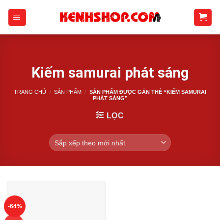
Skip
to
content
Kiếm samurai phát sáng
TRANG CHỦ
/
SẢN PHẨM
/
SẢN PHẨM ĐƯỢC GẮN THẺ “KIẾM SAMURAI
PHÁT SÁNG”
LỌC
-64%