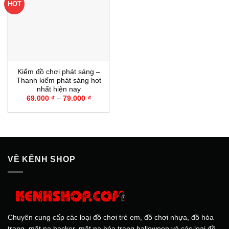
HOT
Kiếm đồ chơi phát sáng –
Thanh kiếm phát sáng hot
nhất hiện nay
Khoảng
69.000
₫
–
79.000
₫
giá:
từ
69.000 ₫
đến
79.000 ₫
VỀ KÊNH SHOP
Chuyên cung cấp các loại đồ chơi trẻ em, đồ chơi nhựa, đồ hóa
trang, mặt nạ hacker, mặt nạ hóa trang halloween và các loại đồ