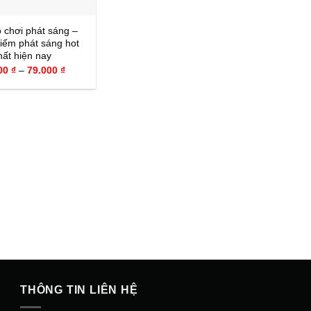
 chơi phát sáng –
iếm phát sáng hot
hất hiện nay
Khoảng
00
₫
–
79.000
₫
giá:
từ
69.000 ₫
đến
79.000 ₫
THÔNG TIN LIÊN HỆ