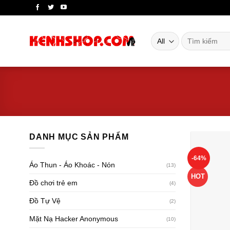
Skip
to
content
Tìm
kiếm:
DANH MỤC SẢN PHẨM
-64%
Áo Thun - Áo Khoác - Nón
(13)
HOT
Đồ chơi trẻ em
(4)
Đồ Tự Vệ
(2)
Mặt Nạ Hacker Anonymous
(10)