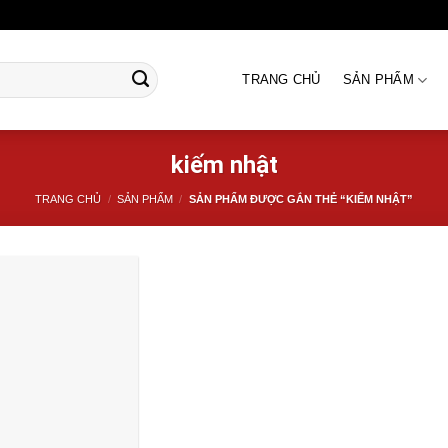
TRANG CHỦ
SẢN PHẨM
kiếm nhật
TRANG CHỦ
/
SẢN PHẨM
/
SẢN PHẨM ĐƯỢC GẮN THẺ “KIẾM NHẬT”