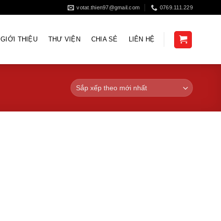
votat.thien97@gmail.com
0769.111.229
GIỚI THIỆU
THƯ VIỆN
CHIA SẺ
LIÊN HỆ