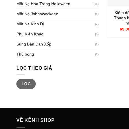
+
Mặt Nạ Hóa Trang Halloween
(11)
Kiếm đồ
Mặt Nạ Jabbawockeez
(5)
Thanh k
n
Mặt Nạ Kinh Dị
(7)
69.0
Phụ Kiện Khác
(3)
Súng Bắn Đạn Xốp
(1)
Thú bông
(1)
LỌC THEO GIÁ
Giá
Giá
tối
tối
LỌC
thiểu
đa
VỀ KÊNH SHOP